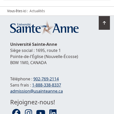
Vous êtes ici :
Actualités
Ret
en
hau
de
Université
Sainte-Anne
la
Siège social : 1695, route 1
pag
Pointe-de-l'Église
(Nouvelle-Écosse)
B0W 1M0,
CANADA
Téléphone :
902-769-2114
Sans frais :
1-
888-338-8337
Courriel :
admission@usainteanne.ca
Rejoignez-nous!